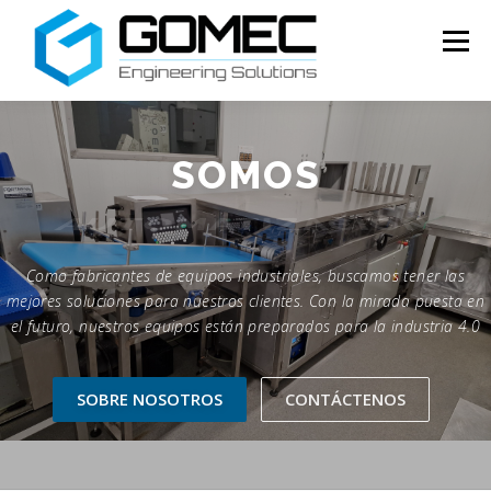
Saltar
al
Menú
contenido
SERVICIOS
SOBRE NOSOTROS
CONTACTO
SOMOS
AUTOMATIZACIÓN
ESPAÑOL
Como fabricantes de equipos industriales, buscamos tener las
Português
mejores soluciones para nuestros clientes. Con la mirada puesta en
el futuro, nuestros equipos están preparados para la industria 4.0
English
Français
SOBRE NOSOTROS
CONTÁCTENOS